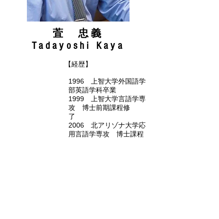
萓 忠義
Tadayoshi Kaya
【経歴】
1996 上智大学外国語学
部英語学科卒業
1999 上智大学言語学専
攻 博士前期課程修
了
2006 北アリゾナ大学応
用言語学専攻 博士課程
後期修了 博士号
（Ph.D.）取得
2007 立教大学 英語兼
任講師
2008 学習院女子大
学 国際文化交流学部講師
2011 学習院女子大
学 国際文化交流学部准教
授